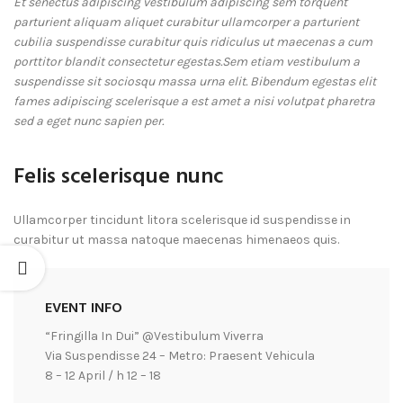
Et senectus adipiscing vestibulum adipiscing sem torquent
parturient aliquam aliquet curabitur ullamcorper a parturient
cubilia suspendisse curabitur quis ridiculus ut maecenas a cum
porttitor blandit consectetur egestas.Sem etiam vestibulum a
suspendisse sit sociosqu massa urna elit. Bibendum egestas elit
fames adipiscing scelerisque a est amet a nisi volutpat pharetra
sed a eget nunc sapien per.
Felis scelerisque nunc
Ullamcorper tincidunt litora scelerisque id suspendisse in
curabitur ut massa natoque maecenas himenaeos quis.
EVENT INFO
“Fringilla In Dui” @Vestibulum Viverra
Via Suspendisse 24 – Metro: Praesent Vehicula
8 – 12 April / h 12 – 18