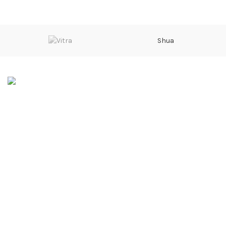
Shua
Sarwarabad, Kingra Road, Sialkot
Phone: 0092 315 601 4000
Email: info@divalo.biz
SERVICES
ABOUT US
CONTACT US